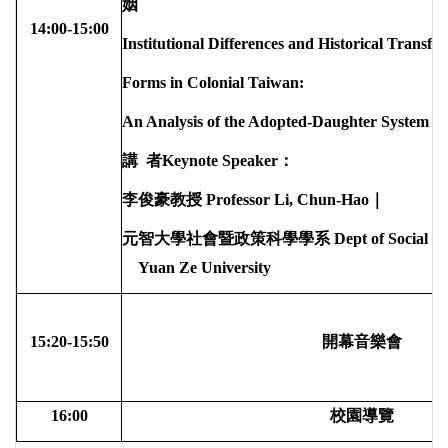
姻
14:00-15:00
Institutional Differences and Historical Transf
Forms in Colonial Taiwan:
An Analysis of the Adopted-Daughter System a
講
者
Keynote Speaker
：
李俊豪教授
Professor Li, Chun-Hao
｜
元智大學社會暨政策科學學系
Dept of Social an
Yuan Ze University
15:20-15:50
開幕音樂會
16:00
校園導覽