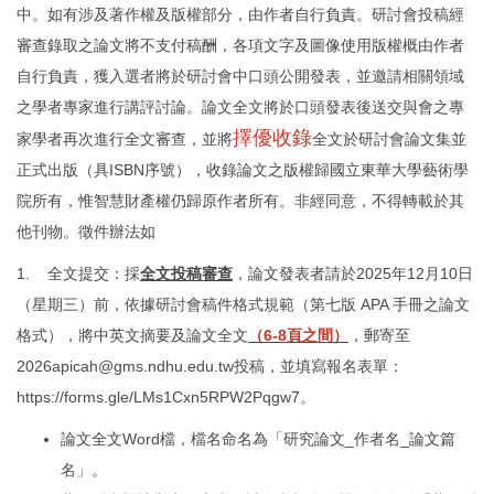
中。如有涉及著作權及版權部分，由作者自行負責。研討會投稿經
審查錄取之論文將不支付稿酬，各項文字及圖像使用版權概由作者
自行負責，獲入選者將於研討會中口頭公開發表，並邀請相關領域
之學者專家進行講評討論。論文全文將於口頭發表後送交與會之專
擇優收錄
家學者再次進行全文審查，並將
全文於研討會論文集並
正式出版（具ISBN序號），收錄論文之版權歸國立東華大學藝術學
院所有，惟智慧財產權仍歸原作者所有。非經同意，不得轉載於其
他刊物。徵件辦法如
1. 全文提交：採
全文投稿審查
，論文發表者請於2025年12月10日
（星期三）前，依據研討會稿件格式規範（第七版 APA 手冊之論文
格式），將中英文摘要及論文全文
（6-8頁之間）
，郵寄至
2026apicah@gms.ndhu.edu.tw投稿，並填寫報名表單：
https://forms.gle/LMs1Cxn5RPW2Pqgw7
。
論文全文Word檔，檔名命名為「研究論文_作者名_論文篇
名」。