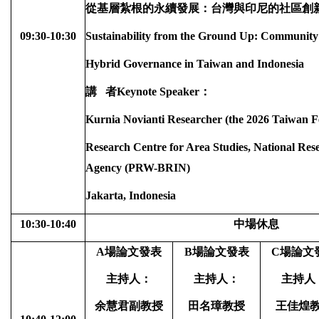
從基層紮根的永續發展：台灣與印尼的社區創
09:30-10:30
Sustainability from the Ground Up: Community
Hybrid Governance in Taiwan and Indonesia
講
者
Keynote Speaker
：
Kurnia Novianti Researcher
(the 2026 Taiwan F
Research Centre for Area Studies, National Res
Agency (PRW-BRIN)
Jakarta, Indonesia
10:30-10:40
中場休息
A
場論文發表
B
場論文發表
C
場論文
主持人：
主持人：
主持人
余慧君副教授
田名璋教授
王佳煌