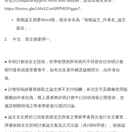
寄至2026apicah@gms.ndhu.edu.tw投稿，並填寫報名表單：
https://forms.gle/LMs1Cxn5RPW2Pqgw7
。
海報論文摘要Word檔，檔名命名為「海報論文_作者名_論文
篇名」。
2. 中文、英文摘要擇一。
● 本研討會採全文投稿，依學術慣例所有稿件不得曾在任何研討會、
期刊發表或接受審查中，如有涉及著作權及版權部分，由作者自
負。
● 討會投稿經審查錄取之論文將不支付稿酬，各項文字及圖像使用版
權概由作者自負，獲入選者將於研討會中口頭或海報公開發表，並
邀請相關領域之學者專家進行講評討論。
● 論文全文將於口頭發表後送交與會之專家學者再次進行全文審查，
擇優收錄全文於研討會論文集並正式出版（具ISBN序號），收錄論