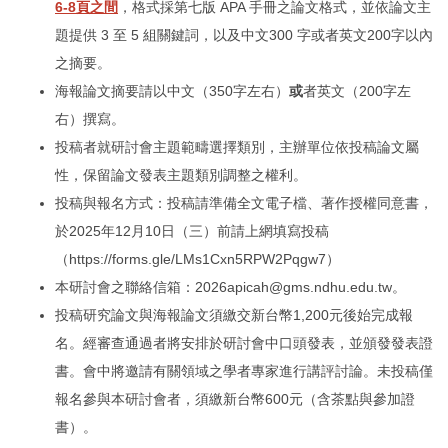
6-8頁之間
，格式採第七版 APA 手冊之論文格式，並依論文主
題提供 3 至 5 組關鍵詞，以及中文300 字或者英文200字以內
之摘要。
海報論文摘要請以中文（350字左右）
或
者英文（200字左
右）撰寫。
投稿者就研討會主題範疇選擇類別，主辦單位依投稿論文屬
性，保留論文發表主題類別調整之權利。
投稿與報名方式：投稿請準備全文電子檔、著作授權同意書，
於2025年12月10日（三）前請上網填寫投稿
（
https://forms.gle/LMs1Cxn5RPW2Pqgw7
）
本研討會之聯絡信箱：
2026apicah@gms.ndhu.edu.tw
。
投稿研究論文與海報論文須繳交新台幣1,200元後始完成報
名。經審查通過者將安排於研討會中口頭發表，並頒發發表證
書。會中將邀請有關領域之學者專家進行講評討論。未投稿僅
報名參與本研討會者，須繳新台幣600元（含茶點與參加證
書）。