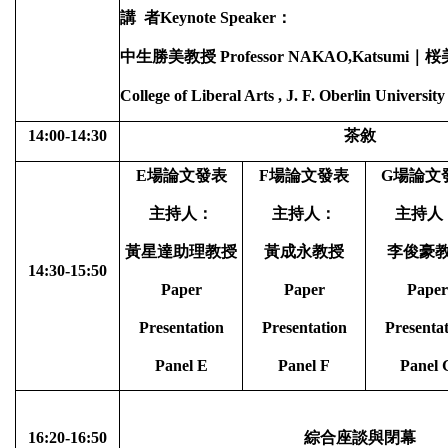
講
者
Keynote Speaker
：
中生勝美教授
Professor NAKAO,Katsumi
｜桜
College of Liberal Arts , J. F. Oberlin University
14:00-14:30
茶敘
E
場論文發表
F
場論文發表
G
場論文
主持人：
主持人：
主持人
黃星達助理教授
黃成永教授
李俊豪
14:30-15:50
Paper
Paper
Paper
Presentation
Presentation
Presenta
Panel E
Panel F
Panel 
16:20-16:50
綜合座談與閉幕