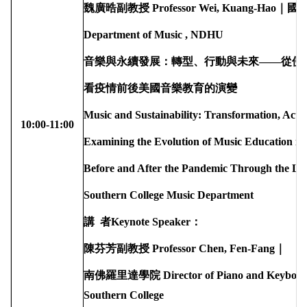
魏廣晧副教授
Professor Wei, Kuang-Hao
｜國
Department of Music , NDHU
音樂與永續發展：轉型、行動與未來——從佛
看疫情前後美國音樂教育的演變
Music and Sustainability: Transformation, Act
10:00-11:00
Examining the Evolution of Music Education in
Before and After the Pandemic Through the Len
Southern College Music Department
講
者
Keynote Speaker
：
陳芬芳副教授
Professor Chen, Fen-Fang
｜
南佛羅里達學院
Director of Piano and Keyboard
Southern College