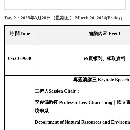
Day 2
：
2026
年
3
月
20
日（星期五）
March 20, 2024(Friday)
時
間
Time
會議內容
Event
08:30-09:00
來賓報到、領取資料
專題演講三
Keynote Speech 
主持人
Session Chair
：
李俊鴻教授
Professor Lee, Chun-Hung
｜國立
境學系
Department of Natural Resources and Environ