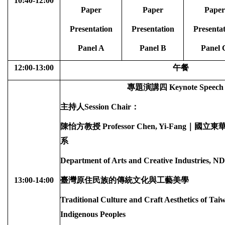
10:40-12:00
Paper
Paper
Paper
Presentation
Presentation
Presenta
Panel A
Panel B
Panel 
12:00-13:00
午餐
專題演講四
Keynote Speech
主持人
Session Chair
：
陳怡方教授
Professor Chen, Yi-Fang
｜國立東
系
Department of Arts and Creative Industries, 
13:00-14:00
臺灣原住民族的傳統文化與工藝美學
Traditional Culture and Craft Aesthetics of Tai
Indigenous
Peoples